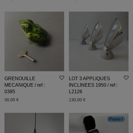
GRENOUILLE
LOT 3 APPLIQUES
MECANIQUE / ref :
INCLINEES 1950 / ref :
0385
L2126
30,00
€
130,00
€
Promo !