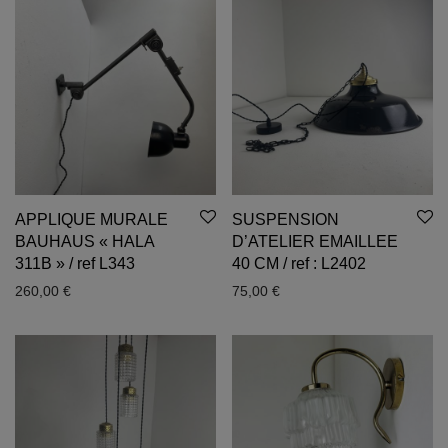
APPLIQUE MURALE
SUSPENSION
BAUHAUS « HALA
D’ATELIER EMAILLEE
311B » / ref L343
40 CM / ref : L2402
260,00
€
75,00
€