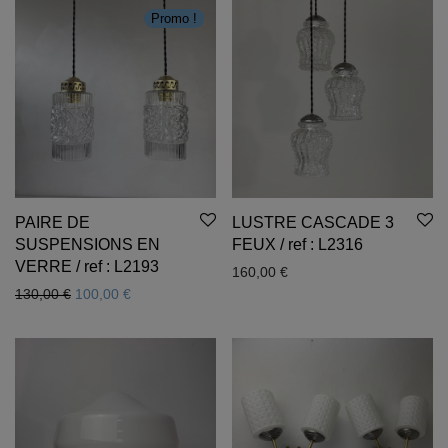
Promo !
PAIRE DE
LUSTRE CASCADE 3
SUSPENSIONS EN
FEUX / ref : L2316
VERRE / ref : L2193
160,00
€
Le prix initial était : 130,00 €.
Le prix actuel est : 100,00 €.
130,00
€
100,00
€