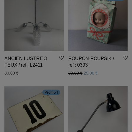
ANCIEN LUSTRE 3
POUPON-POUPSIK /
FEUX / ref : L2411
ref : 0393
Le prix initial était : 30,00 
Le prix actuel est 
80,00
€
30,00
€
25,00
€
Promo !