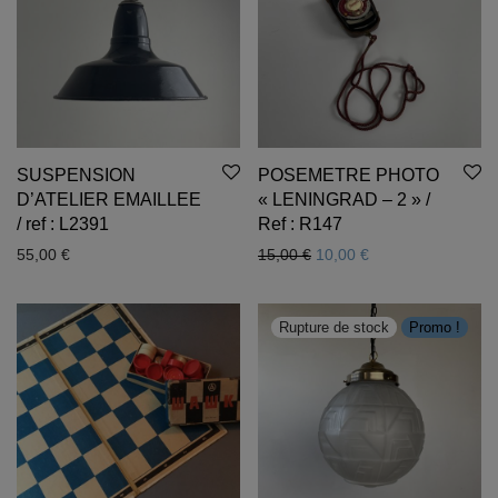
SUSPENSION
POSEMETRE PHOTO
D’ATELIER EMAILLEE
« LENINGRAD – 2 » /
/ ref : L2391
Ref : R147
Le prix initial était : 15,00 
Le prix actuel est 
55,00
€
15,00
€
10,00
€
Promo !