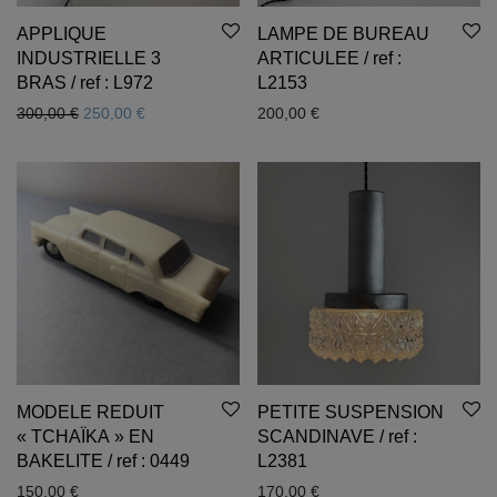
APPLIQUE
LAMPE DE BUREAU
INDUSTRIELLE 3
ARTICULEE / ref :
BRAS / ref : L972
L2153
Le prix initial était : 300,00 €.
Le prix actuel est : 250,00 €.
300,00
€
250,00
€
200,00
€
MODELE REDUIT
PETITE SUSPENSION
« TCHAÏKA » EN
SCANDINAVE / ref :
BAKELITE / ref : 0449
L2381
150,00
€
170,00
€