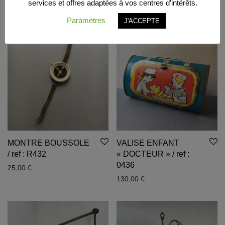
services et offres adaptées à vos centres d’intérêts.
180,00
€
Paramètres
J'ACCEPTE
MONTRE BOUSSOLE
VALISE ENFANT
/ ref : R432
« DOCTEUR » / ref :
0436
25,00
€
130,00
€