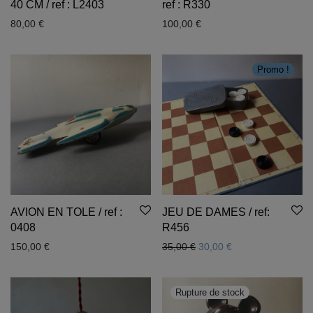
40 CM / ref : L2403
ref : R330
80,00
€
100,00
€
Promo !
AVION EN TOLE / ref :
JEU DE DAMES / ref:
0408
R456
Le prix initial était : 35,00 
Le prix actuel est 
150,00
€
35,00
€
30,00
€