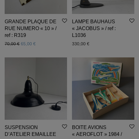
GRANDE PLAQUE DE
LAMPE BAUHAUS
RUE NUMERO « 10 » /
« JACOBUS » / ref :
ref : R319
L1036
Le prix initial était : 70,00 €.
Le prix actuel est : 65,00 €.
70,00
€
65,00
€
330,00
€
SUSPENSION
BOITE AVIONS
D’ATELIER EMAILLEE
« AEROFLOT » 1984 /