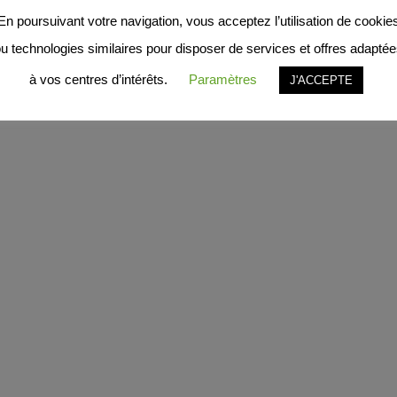
The wishlist is currently empty.
En poursuivant votre navigation, vous acceptez l’utilisation de cookie
Click the
icons to add products
u technologies similaires pour disposer de services et offres adapté
Return to Shop
à vos centres d’intérêts.
Paramètres
J'ACCEPTE