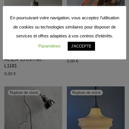
En poursuivant votre navigation, vous acceptez l’utilisation
de cookies ou technologies similaires pour disposer de
services et offres adaptées à vos centres d’intérêts.
Paramètres
J'ACCEPTE
SUSPENSION
TONDEUSE
INDUSTRIELLE EN
MANUELLE
ACIER 35 cm / ref :
0,00
€
L1181
0,00
€