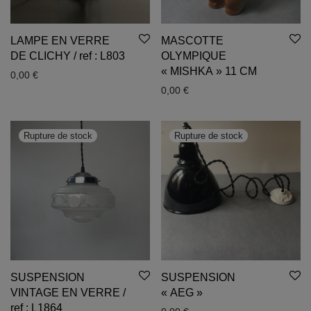
LAMPE EN VERRE
MASCOTTE
DE CLICHY / ref : L803
OLYMPIQUE
« MISHKA » 11 CM
0,00
€
0,00
€
SUSPENSION
SUSPENSION
VINTAGE EN VERRE /
« AEG »
ref : L1864