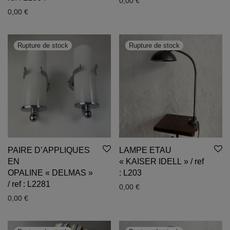
0,00
€
0,00
€
PAIRE D’APPLIQUES
LAMPE ETAU
EN
« KAISER IDELL » / ref
OPALINE « DELMAS »
: L203
/ ref : L2281
0,00
€
0,00
€