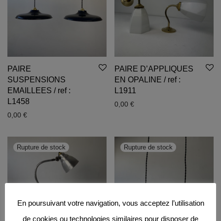
PAIRE
PAIRE D’APPLIQUES
SUSPENSIONS
EN OPALINE / ref :
EMAILLEES / ref :
L1911
L1458
0,00
€
0,00
€
En poursuivant votre navigation, vous acceptez l’utilisation
de cookies ou technologies similaires pour disposer de