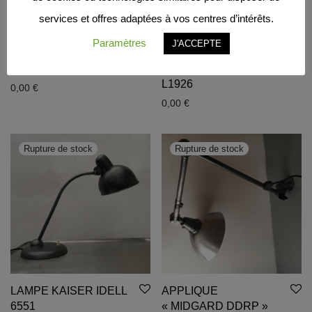
services et offres adaptées à vos centres d’intérêts.
LAMPE D’ATELIER
PAIRE
Paramètres
J'ACCEPTE
INDUSTRIEL / ref :
SUSPENSIONS
L999
OPALINE BLEUE / ref :
L1926
0,00
€
0,00
€
LAMPE KAISER IDELL
APPLIQUE
6551
« MIDGARD DDRP »