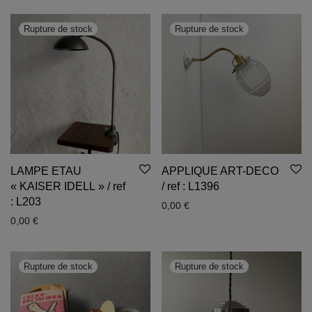
LAMPE ETAU
APPLIQUE ART-DECO
« KAISER IDELL » / ref
/ ref : L1396
: L203
0,00
€
0,00
€