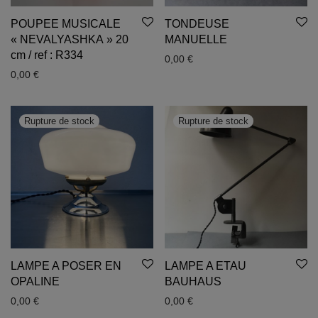
POUPEE MUSICALE
TONDEUSE
« NEVALYASHKA » 20
MANUELLE
cm / ref : R334
0,00
€
0,00
€
LAMPE A POSER EN
LAMPE A ETAU
OPALINE
BAUHAUS
0,00
€
0,00
€