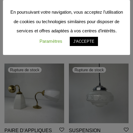
En poursuivant votre navigation, vous acceptez l’utilisation
de cookies ou technologies similaires pour disposer de
services et offres adaptées à vos centres d’intérêts.
VISIONNEUSE
PAIRE DE
Paramètres
J'ACCEPTE
DIAPOSITIVES
BRETELLES
0,00
€
0,00
€
PAIRE D’APPLIQUES
SUSPENSION