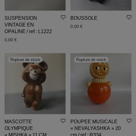
SUSPENSION
BOUSSOLE
VINTAGE EN
0,00
€
OPALINE / ref : L1222
0,00
€
MASCOTTE
POUPEE MUSICALE
OLYMPIQUE
« NEVALYASHKA » 20
« MISHKA » 11 CM
cm / ref : R334