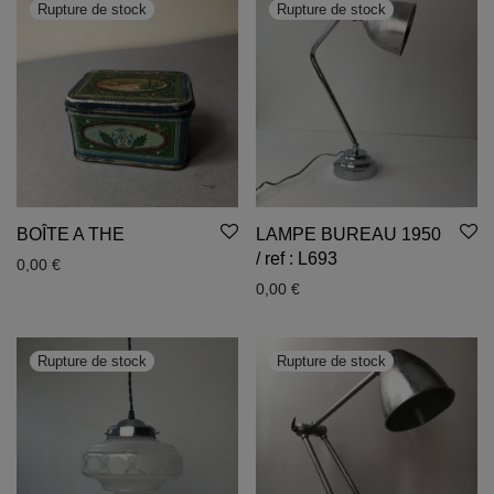
BOÎTE A THE
LAMPE BUREAU 1950
/ ref : L693
0,00
€
0,00
€