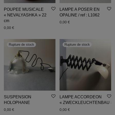
POUPEE MUSICALE
LAMPE A POSER EN
« NEVALYASHKA » 22
OPALINE / ref : L1062
cm
0,00
€
0,00
€
SUSPENSION
LAMPE ACCORDEON
HOLOPHANE
« ZWECKLEUCHTENBAU »
0,00
€
0,00
€