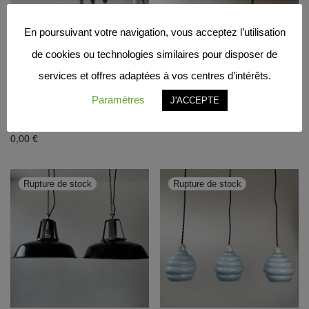
En poursuivant votre navigation, vous acceptez l’utilisation
de cookies ou technologies similaires pour disposer de
LAMPE ACCORDEON
APPLIQUE MURALE
services et offres adaptées à vos centres d’intérêts.
«KAISER IDELL»
« GRAS RAVEL » N°
Paramètres
J'ACCEPTE
MODELE 6614 / ref :
202
L1019
0,00
€
0,00
€