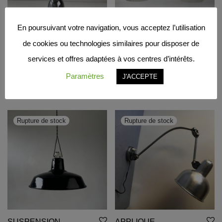
En poursuivant votre navigation, vous acceptez l’utilisation
LAMPE A POSER
PAIRE DE
de cookies ou technologies similaires pour disposer de
SKYSCRAPER EN
SUSPENSIONS EN
services et offres adaptées à vos centres d’intérêts.
OPALINE / ref : L1378
VERRE DE CLICHY /
ref : L1711
Paramètres
J'ACCEPTE
0,00
€
0,00
€
SUSPENSION
APPLIQUE