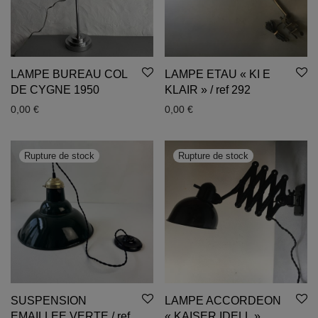
LAMPE BUREAU COL
LAMPE ETAU « KI E
DE CYGNE 1950
KLAIR » / ref 292
0,00
€
0,00
€
SUSPENSION
LAMPE ACCORDEON
EMAILLEE VERTE / ref
« KAISER IDELL »