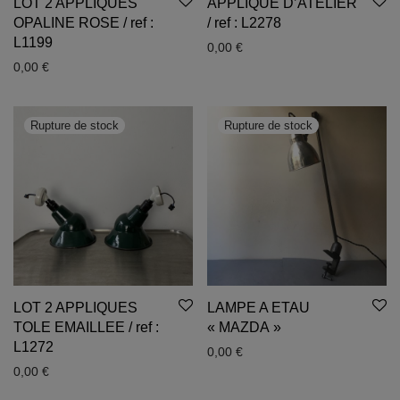
LOT 2 APPLIQUES
APPLIQUE D’ATELIER
OPALINE ROSE / ref :
/ ref : L2278
L1199
0,00
€
0,00
€
LOT 2 APPLIQUES
LAMPE A ETAU
TOLE EMAILLEE / ref :
« MAZDA »
L1272
0,00
€
0,00
€