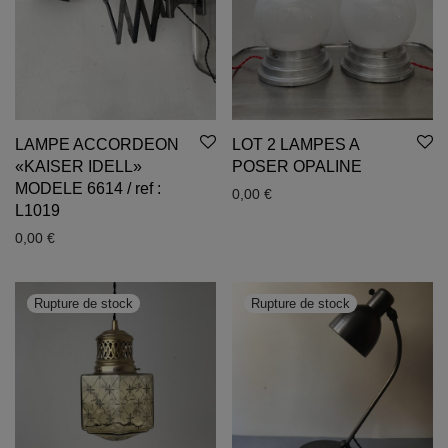
LAMPE ACCORDEON
LOT 2 LAMPES A
«KAISER IDELL»
POSER OPALINE
MODELE 6614 / ref :
0,00
€
L1019
0,00
€