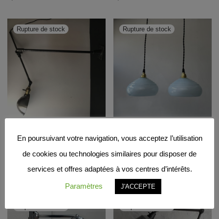
APPLIQUE « O.C.
PAIRE
En poursuivant votre navigation, vous acceptez l’utilisation
WHITE »
SUSPENSIONS
OPALINE BLEUE / ref :
0,00
€
de cookies ou technologies similaires pour disposer de
L1926
services et offres adaptées à vos centres d’intérêts.
0,00
€
Paramètres
J'ACCEPTE