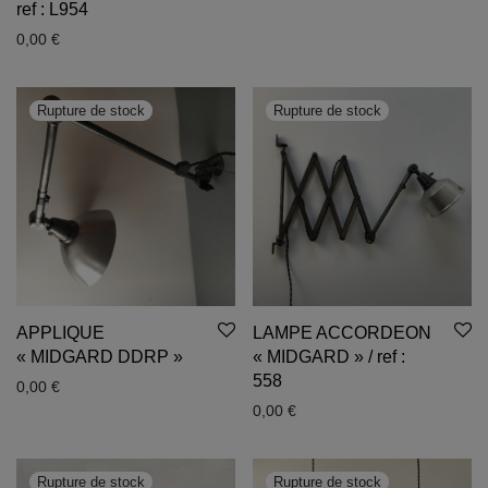
ref : L954
0,00
€
APPLIQUE
LAMPE ACCORDEON
« MIDGARD DDRP »
« MIDGARD » / ref :
558
0,00
€
0,00
€