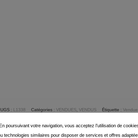
UGS :
L1338
Catégories :
VENDUES
,
VENDUS
Étiquette :
Vendue
En poursuivant votre navigation, vous acceptez l’utilisation de cookie
u technologies similaires pour disposer de services et offres adapté