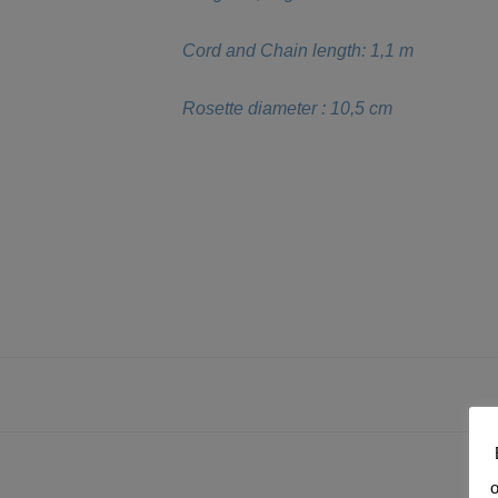
Cord and Chain length: 1,1 m
Rosette diameter : 10,5 cm
o