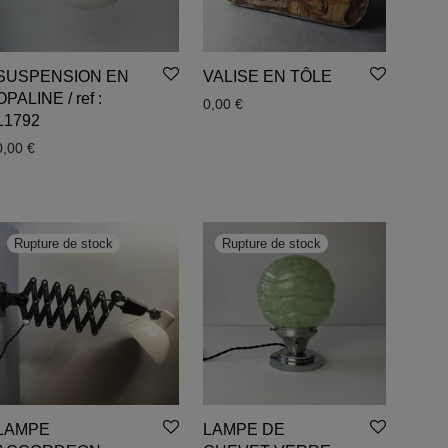
SUSPENSION EN
VALISE EN TÔLE
OPALINE / ref :
0,00
€
L1792
0,00
€
LAMPE
LAMPE DE