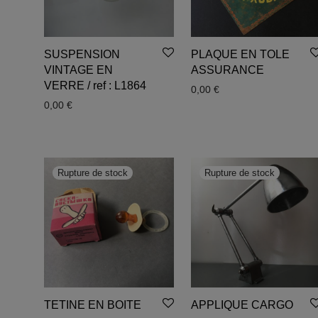
SUSPENSION
PLAQUE EN TOLE
VINTAGE EN
ASSURANCE
VERRE / ref : L1864
0,00
€
0,00
€
TETINE EN BOITE
APPLIQUE CARGO