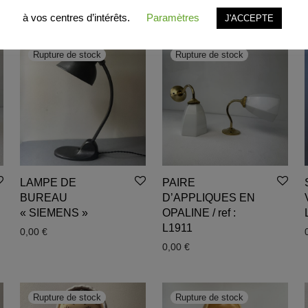
à vos centres d’intérêts.
Paramètres
J'ACCEPTE
LAMPE DE
PAIRE
BUREAU
D’APPLIQUES EN
« SIEMENS »
OPALINE / ref :
L1911
0,00
€
0,00
€