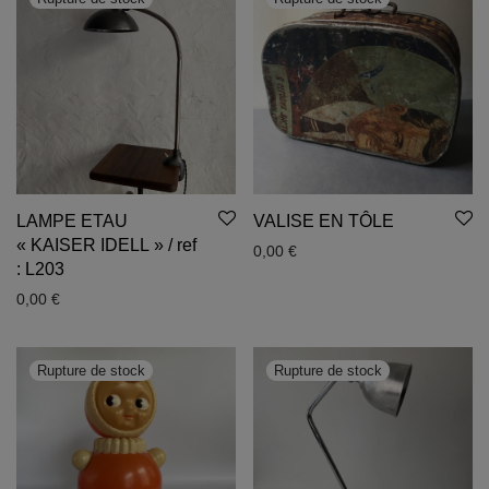
LAMPE ETAU
VALISE EN TÔLE
« KAISER IDELL » / ref
0,00
€
: L203
0,00
€