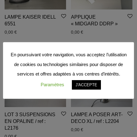
LAMPE KAISER IDELL
APPLIQUE
6551
« MIDGARD DDRP »
0,00
€
0,00
€
En poursuivant votre navigation, vous acceptez l’utilisation
de cookies ou technologies similaires pour disposer de
services et offres adaptées à vos centres d’intérêts.
Paramètres
J'ACCEPTE
LOT 3 SUSPENSIONS
LAMPE A POSER ART-
EN OPALINE / ref :
DECO XL / ref : L2204
L2176
0,00
€
0,00
€