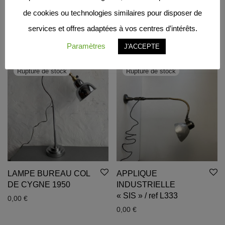
LAMPE DE BUREAU
PAIRE D’APPLIQUES
de cookies ou technologies similaires pour disposer de
BAUHAUS / Ref 481
EN OPALINE ROSE /
ref : L1922
0,00
€
services et offres adaptées à vos centres d’intérêts.
0,00
€
Paramètres
J'ACCEPTE
LAMPE BUREAU COL
APPLIQUE
DE CYGNE 1950
INDUSTRIELLE
« SIS » / ref L333
0,00
€
0,00
€