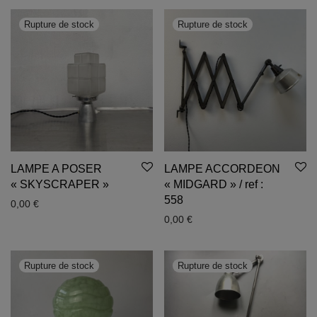
LAMPE A POSER
LAMPE ACCORDEON
« SKYSCRAPER »
« MIDGARD » / ref :
558
0,00
€
0,00
€