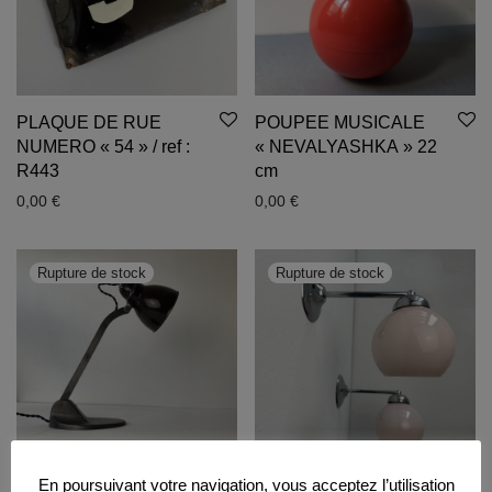
PLAQUE DE RUE
POUPEE MUSICALE
NUMERO « 54 » / ref :
« NEVALYASHKA » 22
R443
cm
0,00
€
0,00
€
En poursuivant votre navigation, vous acceptez l’utilisation