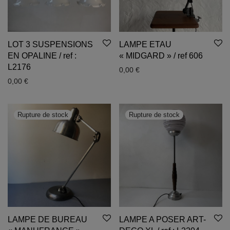
LOT 3 SUSPENSIONS
LAMPE ETAU
EN OPALINE / ref :
« MIDGARD » / ref 606
L2176
0,00
€
0,00
€
LAMPE DE BUREAU
LAMPE A POSER ART-