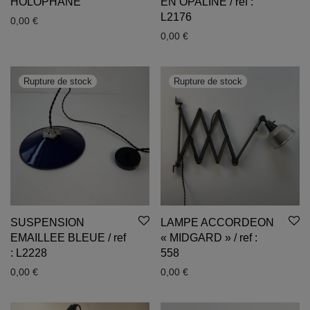
HOLOPHANE
EN OPALINE / ref :
L2176
0,00
€
0,00
€
SUSPENSION
LAMPE ACCORDEON
EMAILLEE BLEUE / ref
« MIDGARD » / ref :
: L2228
558
0,00
€
0,00
€