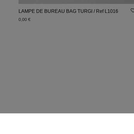
LAMPE DE BUREAU BAG TURGI / Ref L1016
0,00
€