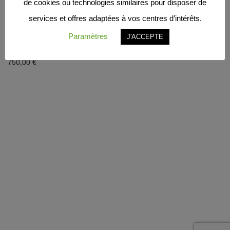
de cookies ou technologies similaires pour disposer de
services et offres adaptées à vos centres d’intérêts.
Paramètres
LAMPE POTENCE
J'ACCEPTE
SWING / ref : L115
750,00
€