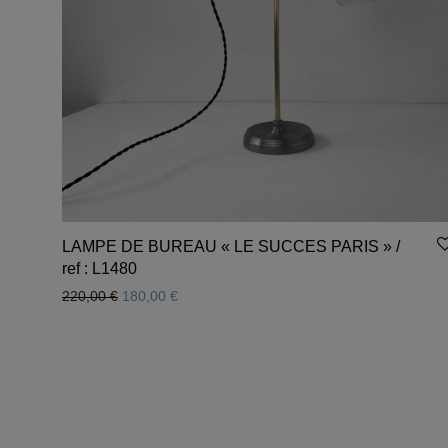
LAMPE DE BUREAU « LE SUCCES PARIS » /
ref : L1480
Le prix initial était : 220,00 €.
Le prix actuel est : 180,00 €.
220,00
€
180,00
€