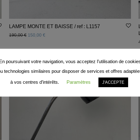
LAMPE MONTE ET BAISSE / ref : L1157
Le prix initial était : 190,00 €.
Le prix actuel est : 150,00 €.
190,00
€
150,00
€
En poursuivant votre navigation, vous acceptez l’utilisation de cookie
u technologies similaires pour disposer de services et offres adapté
à vos centres d’intérêts.
Paramètres
J'ACCEPTE