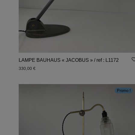
LAMPE BAUHAUS « JACOBUS » / ref : L1172
330,00
€
Promo !