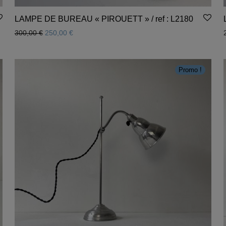
LAMPE DE BUREAU « PIROUETT » / ref : L2180
Le prix initial était : 300,00 €.
Le prix actuel est : 250,00 €.
300,00
€
250,00
€
Promo !