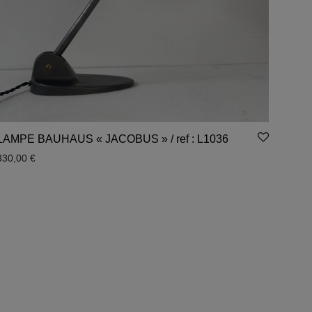
LAMPE BAUHAUS « JACOBUS » / ref : L1036
330,00
€