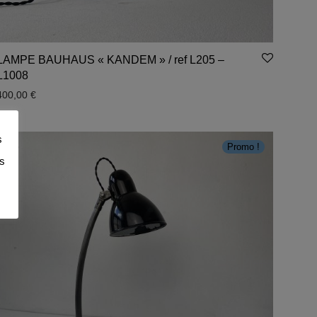
LAMPE BAUHAUS « KANDEM » / ref L205 –
L1008
400,00
€
s
Promo !
es