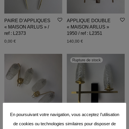
PAIRE D’APPLIQUES
APPLIQUE DOUBLE
« MAISON ARLUS » /
« MAISON ARLUS »
ref : L2373
1950 / ref : L2351
0,00
€
140,00
€
En poursuivant votre navigation, vous acceptez l’utilisation
PAIRE D’APPLIQUES
APPLIQUE DOUBLE
de cookies ou technologies similaires pour disposer de
DOUBLE « MAISON
« MAISON ARLUS »