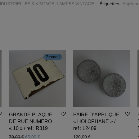
NDUSTRIELLES & VINTAGE
,
LAMPES VINTAGE
Étiquettes :
Appliqu
Promo !
GRANDE PLAQUE
PAIRE D’APPLIQUE
DE RUE NUMERO
« HOLOPHANE » /
« 10 » / ref : R319
ref : L2409
 85,00 €.
l est : 75,00 €.
Le prix initial était : 70,00 €.
Le prix actuel est : 65,00 €.
70,00
€
65,00
€
120,00
€