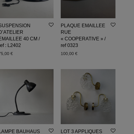
SUSPENSION
PLAQUE EMAILLEE
D’ATELIER
RUE
EMAILLEE 40 CM /
« COOPERATIVE » /
ref : L2402
ref 0323
75,00
€
100,00
€
LAMPE BAUHAUS
LOT 3 APPLIQUES