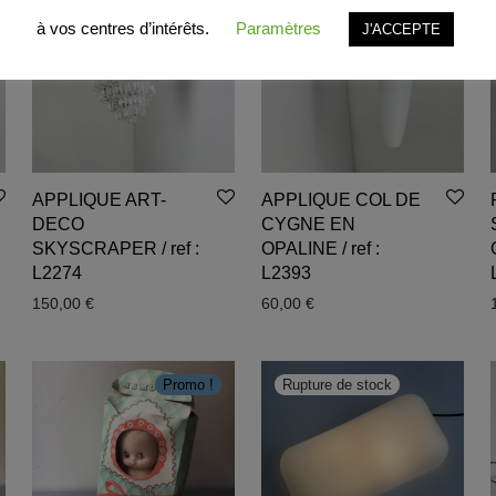
à vos centres d’intérêts.
Paramètres
J'ACCEPTE
APPLIQUE ART-
APPLIQUE COL DE
DECO
CYGNE EN
SKYSCRAPER / ref :
OPALINE / ref :
L2274
L2393
150,00
€
60,00
€
Promo !