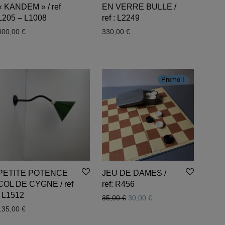
« KANDEM » / ref
EN VERRE BULLE /
L205 – L1008
ref : L2249
400,00
€
330,00
€
Promo !
PETITE POTENCE
JEU DE DAMES /
COL DE CYGNE / ref
ref: R456
: L1512
Le prix initial était : 35,00 €.
Le prix actuel est : 30,
35,00
€
30,00
€
135,00
€