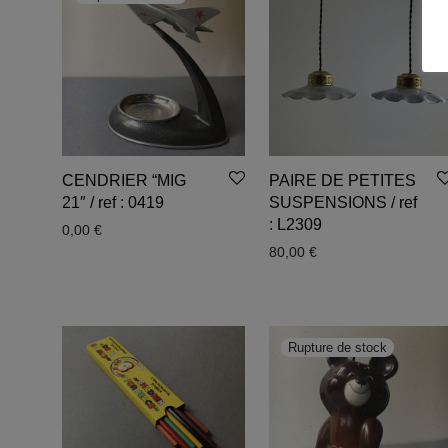
CENDRIER “MIG
PAIRE DE PETITES
21″ / ref : 0419
SUSPENSIONS / ref
: L2309
0,00
€
80,00
€