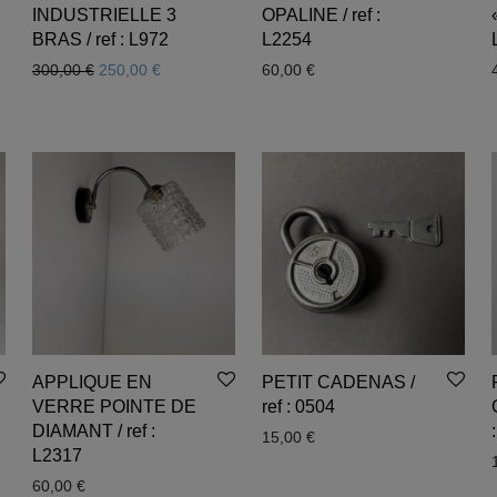
INDUSTRIELLE 3
OPALINE / ref :
BRAS / ref : L972
L2254
Le prix initial était : 300,00 €.
Le prix actuel est : 250,00 €.
300,00
€
250,00
€
60,00
€
APPLIQUE EN
PETIT CADENAS /
VERRE POINTE DE
ref : 0504
DIAMANT / ref :
15,00
€
L2317
60,00
€