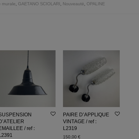
e murale
,
GAETANO SCIOLARI
,
Nouveauté
,
OPALINE
SUSPENSION
PAIRE D’APPLIQUE
D’ATELIER
VINTAGE / ref :
EMAILLEE / ref :
L2319
L2391
150,00
€