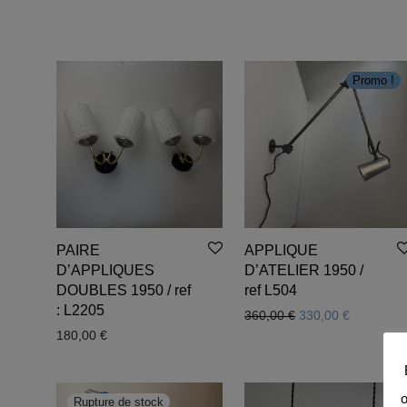
Promo !
PAIRE
APPLIQUE
D’APPLIQUES
D’ATELIER 1950 /
DOUBLES 1950 / ref
ref L504
: L2205
Le prix initial était
Le prix ac
360,00
€
330,00
€
180,00
€
o