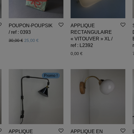
POUPON-POUPSIK
APPLIQUE
/ ref : 0393
RECTANGULAIRE
« VITOUVER » XL /
Le prix initial était : 30,00 €.
Le prix actuel est : 25,00 €.
30,00
€
25,00
€
ref : L2392
0,00
€
Promo !
APPLIQUE
APPLIQUE EN