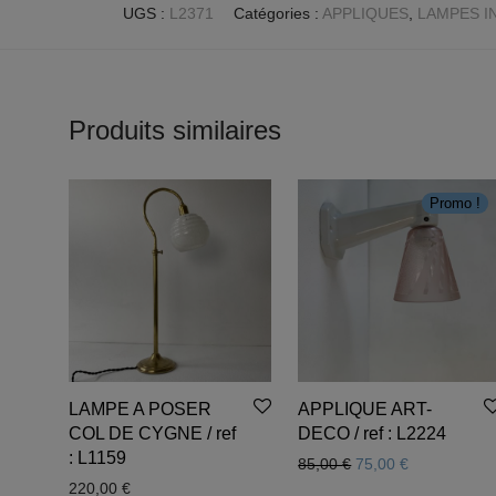
UGS :
L2371
Catégories :
APPLIQUES
,
LAMPES I
Produits similaires
Promo !
LAMPE A POSER
APPLIQUE ART-
COL DE CYGNE / ref
DECO / ref : L2224
: L1159
Le prix initial était :
Le prix actue
85,00
€
75,00
€
220,00
€