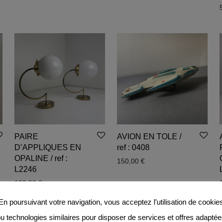
PAIRE
AVION EN TOLE /
D’APPLIQUES EN
ref : 0408
OPALINE / ref :
150,00
€
L2246
 : 360,00 €.
tuel est : 330,00 €.
180,00
€
En poursuivant votre navigation, vous acceptez l’utilisation de cookie
u technologies similaires pour disposer de services et offres adapté