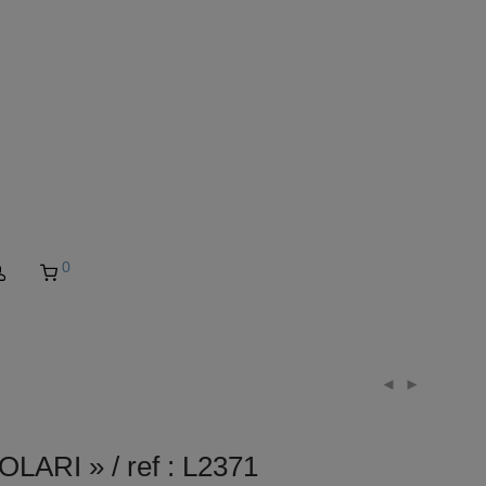
0
RI » / ref : L2371