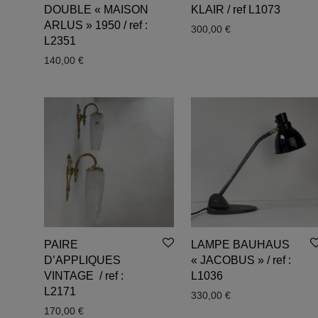
DOUBLE « MAISON
KLAIR / ref L1073
ARLUS » 1950 / ref :
300,00
€
L2351
140,00
€
PAIRE
LAMPE BAUHAUS
D’APPLIQUES
« JACOBUS » / ref :
VINTAGE / ref :
L1036
L2171
330,00
€
170,00
€