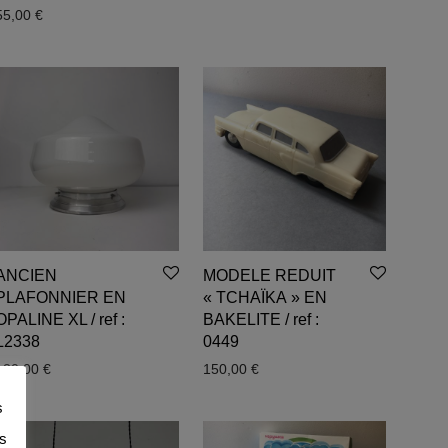
55,00
€
ANCIEN
MODELE REDUIT
PLAFONNIER EN
« TCHAÏKA » EN
OPALINE XL / ref :
BAKELITE / ref :
L2338
0449
120,00
€
150,00
€
s
es