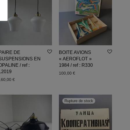
PAIRE DE
BOITE AVIONS
SUSPENSIONS EN
« AEROFLOT »
OPALINE / ref :
1984 / ref : R330
L2019
100,00
€
160,00
€