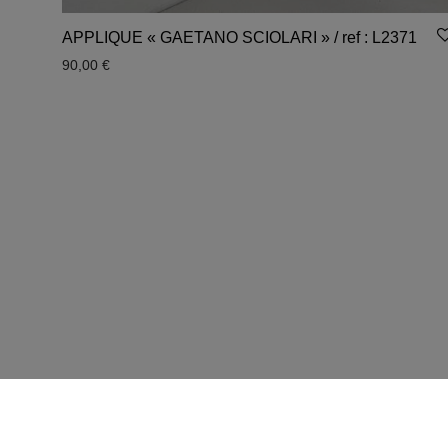
APPLIQUE « GAETANO SCIOLARI » / ref : L2371
90,00
€