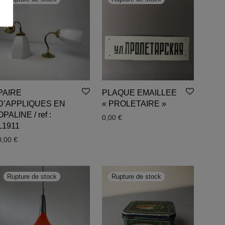
PAIRE
PLAQUE EMAILLEE
D’APPLIQUES EN
« PROLETAIRE »
OPALINE / ref :
0,00
€
L1911
0,00
€