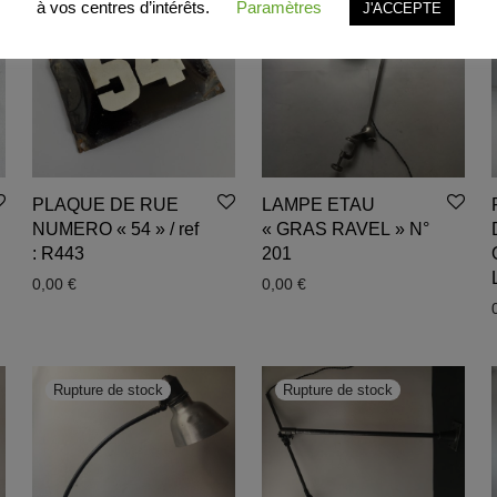
à vos centres d’intérêts.
Paramètres
J'ACCEPTE
PLAQUE DE RUE
LAMPE ETAU
NUMERO « 54 » / ref
« GRAS RAVEL » N°
: R443
201
0,00
€
0,00
€