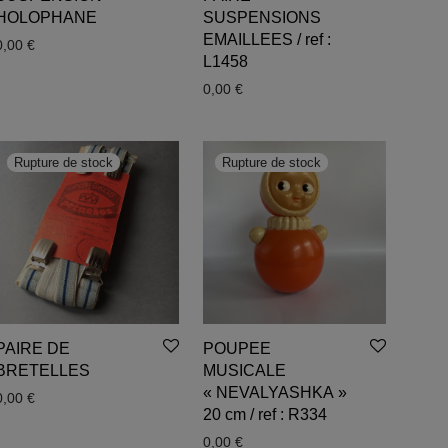
HOLOPHANE
SUSPENSIONS
EMAILLEES / ref :
0,00
€
L1458
0,00
€
PAIRE DE
POUPEE
BRETELLES
MUSICALE
« NEVALYASHKA »
0,00
€
20 cm / ref : R334
0,00
€