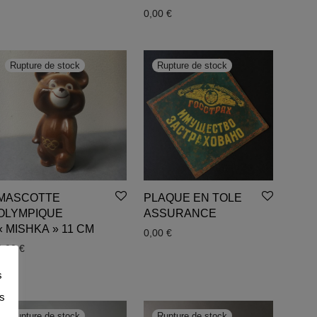
0,00
€
MASCOTTE
PLAQUE EN TOLE
OLYMPIQUE
ASSURANCE
« MISHKA » 11 CM
0,00
€
0,00
€
s
es