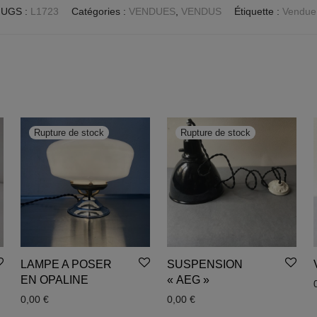
UGS :
L1723
Catégories :
VENDUES
,
VENDUS
Étiquette :
Vendue
LAMPE A POSER
SUSPENSION
EN OPALINE
« AEG »
0,00
€
0,00
€