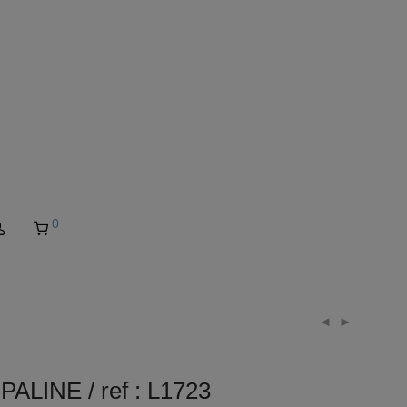
0
INE / ref : L1723