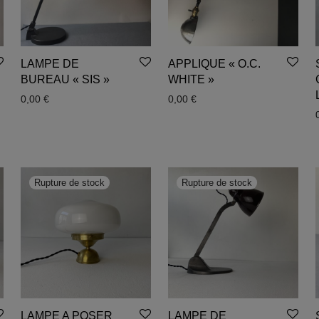
LAMPE DE
APPLIQUE « O.C.
BUREAU « SIS »
WHITE »
0,00
€
0,00
€
LAMPE A POSER
LAMPE DE