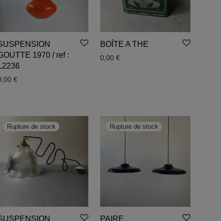
SUSPENSION
BOÎTE A THE
GOUTTE 1970 / ref :
0,00
€
L2236
0,00
€
SUSPENSION
PAIRE