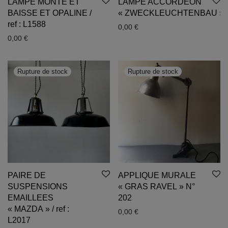
LAMPE MONTE ET
LAMPE ACCORDEON
BAISSE ET OPALINE /
« ZWECKLEUCHTENBAU »
ref : L1588
0,00
€
0,00
€
PAIRE DE
APPLIQUE MURALE
SUSPENSIONS
« GRAS RAVEL » N°
EMAILLEES
202
« MAZDA » / ref :
0,00
€
L2017