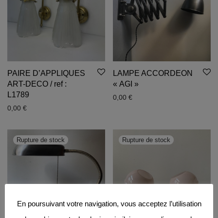
PAIRE D’APPLIQUES
LAMPE ACCORDEON
ART-DECO / ref :
« AGI »
L1789
0,00
€
0,00
€
En poursuivant votre navigation, vous acceptez l’utilisation