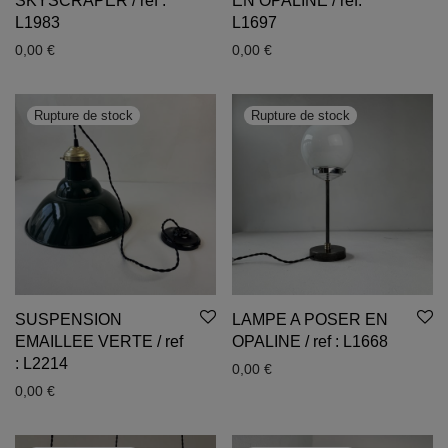
SKYSCRAPER / ref :
EN OPALINE / ref:
L1983
L1697
0,00
€
0,00
€
SUSPENSION
LAMPE A POSER EN
EMAILLEE VERTE / ref
OPALINE / ref : L1668
: L2214
0,00
€
0,00
€