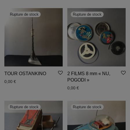
TOUR OSTANKINO
2 FILMS 8 mm « NU,
POGODI »
0,00
€
0,00
€