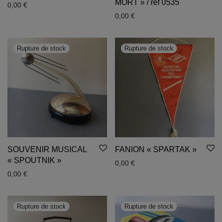
MORT » / ref 0535
0,00
€
0,00
€
SOUVENIR MUSICAL
FANION « SPARTAK »
« SPOUTNIK »
0,00
€
0,00
€