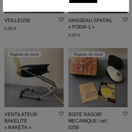
VEILLEUSE
VAISSEAU SPATIAL
« POISK-1 »
0,00
€
0,00
€
VENTILATEUR
BOITE RASOIR
BAKELITE
MECANIQUE / ref :
« RAKETA »
0256