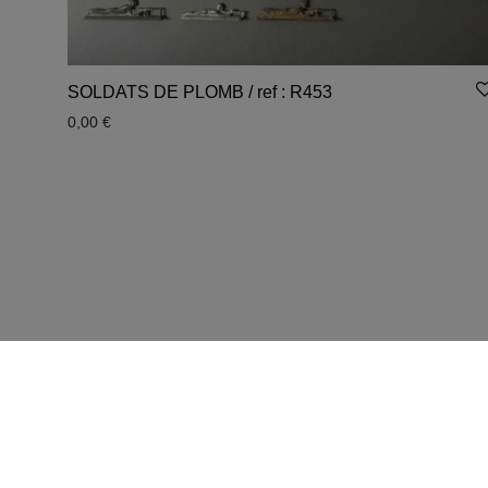
SOLDATS DE PLOMB / ref : R453
0,00
€