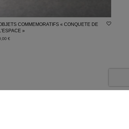
OBJETS COMMEMORATIFS « CONQUETE DE
L’ESPACE »
0,00
€