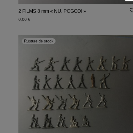
2 FILMS 8 mm « NU, POGODI »
0,00
€