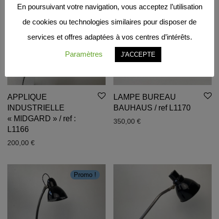
En poursuivant votre navigation, vous acceptez l’utilisation
de cookies ou technologies similaires pour disposer de
services et offres adaptées à vos centres d’intérêts.
Paramètres
J'ACCEPTE
APPLIQUE
LAMPE BUREAU
INDUSTRIELLE
BAUHAUS / ref L1170
« MIDGARD » / ref :
350,00
€
L1166
200,00
€
Promo !