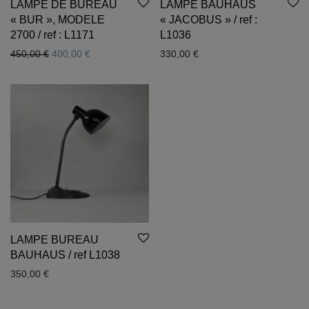
LAMPE DE BUREAU
LAMPE BAUHAUS
« BUR », MODELE
« JACOBUS » / ref :
2700 / ref : L1171
L1036
Le prix initial était : 450,00 €.
Le prix actuel est : 400,00 €.
450,00
€
400,00
€
330,00
€
LAMPE BUREAU
BAUHAUS / ref L1038
350,00
€