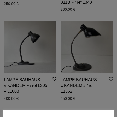
311B » / ref L343
250,00
€
260,00
€
LAMPE BAUHAUS
LAMPE BAUHAUS
« KANDEM » / ref L205
« KANDEM » / ref
– L1008
L1362
400,00
€
450,00
€