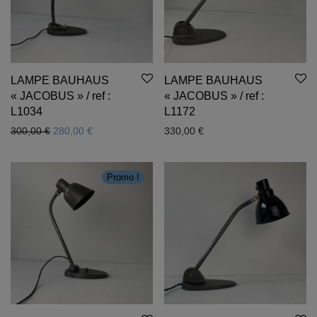
LAMPE BAUHAUS
LAMPE BAUHAUS
« JACOBUS » / ref :
« JACOBUS » / ref :
L1034
L1172
Le prix initial était : 300,00 €.
Le prix actuel est : 280,00 €.
300,00
€
280,00
€
330,00
€
Promo !